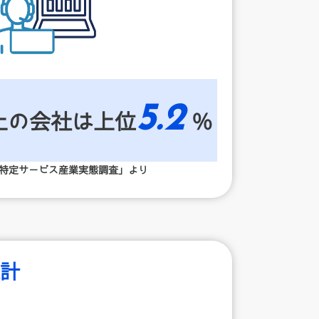
5.2
上の会社は上位
%
年特定サービス産業実態調査」より
計