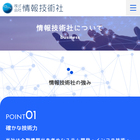
情報技術社について
business
情報技術社の強み
01
POINT
確かな技術力